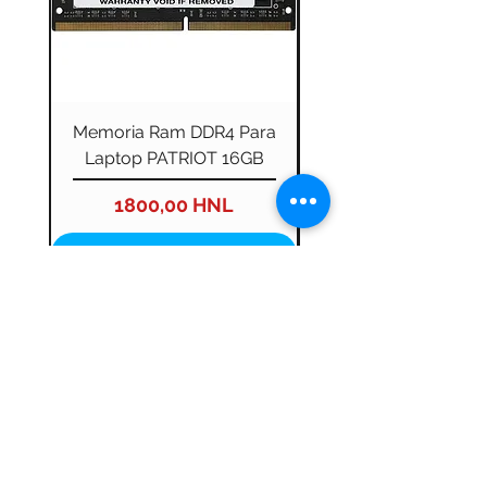
Memoria Ram DDR4 Para
Memoria Ram DDR4 P
Laptop PATRIOT 16GB
Escritorio 16gb 32
Precio
1800,00 HNL
Agregar al carrito
©2026 por NET STORE HN.