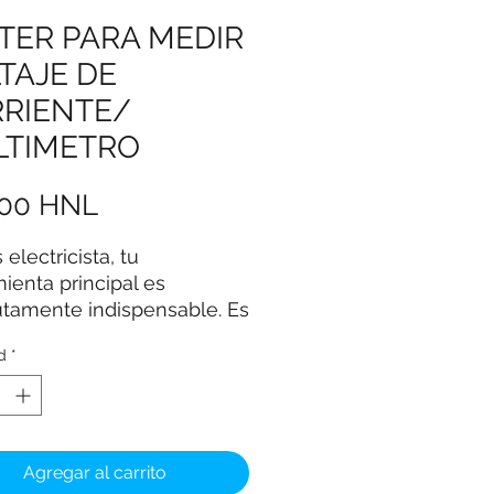
TER PARA MEDIR
TAJE DE
RIENTE/
LTIMETRO
Precio
,00 HNL
 electricista, tu
ienta principal es
utamente indispensable. Es
to, liviano y fácil de usar.
d
*
ede utilizar para medir
, corriente, resistencia,
stores, diodos y más!
usarse para controlar
los dispositivos
Agregar al carrito