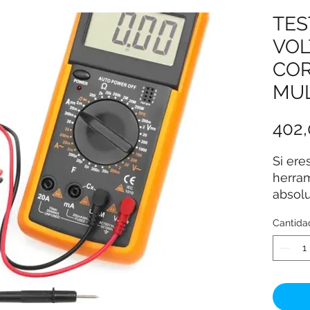
TES
VOL
COR
MU
402
Si eres
herram
absol
compac
Cantida
¡Se pu
voltaje
transi
Puede 
todos 