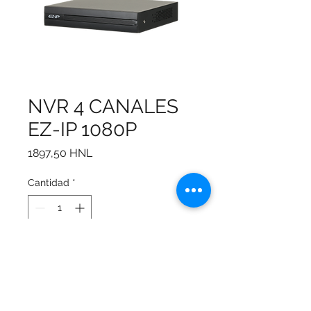
NVR 4 CANALES
EZ-IP 1080P
Precio
1897,50 HNL
Cantidad
*
Agregar al carrito
Modelo: NVR1B04HC/E
Decodificación de códec