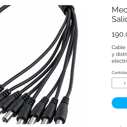
Mec
Sali
190
Cable 
y dist
eléctr
CCTV ,
Cantida
energí
macho
camar
para l
Princi
Pul
1 C