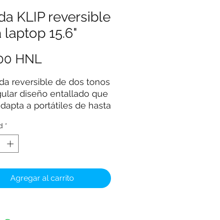
a KLIP reversible
 laptop 15.6"
Precio
,00 HNL
da reversible de dos tonos
gular diseño entallado que
dapta a portátiles de hasta
6 pulgadas
d
*
ma una capa protectora
a amortiguar mejor los
pes
ricada con el mismo
preno de 4 mm utilizado
Agregar al carrito
 los trajes de buzo
ocupa espacio cuando no
usa