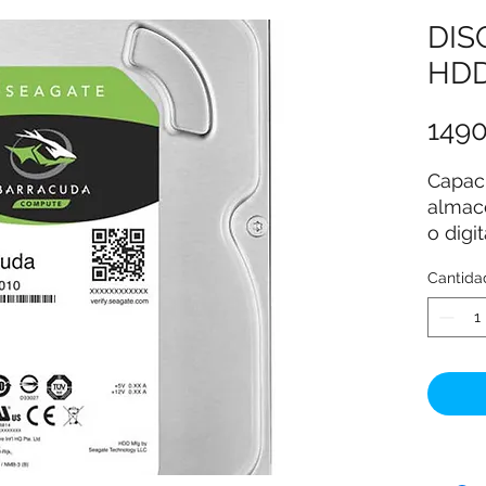
DIS
HDD
149
Capac
almac
o digit
Interf
Cantida
duro
Tecno
conec
Marca
Caract
espec
Factor