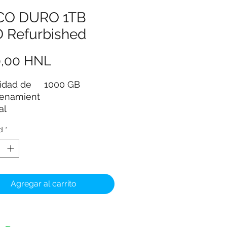
CO DURO 1TB
 Refurbished
Precio
0,00 HNL
idad de
1000 GB
enamient
al
az de disco
Serial ATA
d
*
logía de
SATA
tividad
WD SATA
erísticas
Compatible con
Agregar al carrito
iales
Versiones
Anteriores
 de forma
2,5 Pulgadas